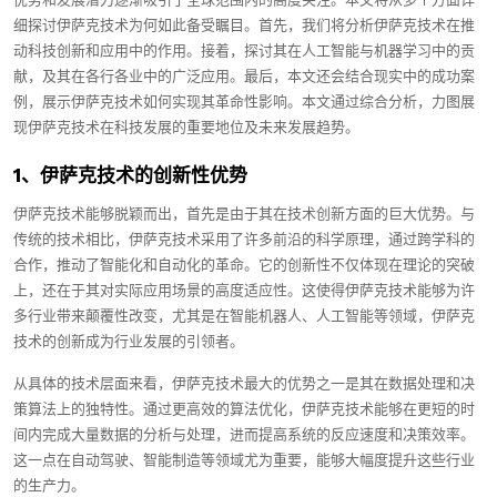
优势和发展潜力逐渐吸引了全球范围内的高度关注。本文将从多个方面详
细探讨伊萨克技术为何如此备受瞩目。首先，我们将分析伊萨克技术在推
动科技创新和应用中的作用。接着，探讨其在人工智能与机器学习中的贡
献，及其在各行各业中的广泛应用。最后，本文还会结合现实中的成功案
例，展示伊萨克技术如何实现其革命性影响。本文通过综合分析，力图展
现伊萨克技术在科技发展的重要地位及未来发展趋势。
1、伊萨克技术的创新性优势
伊萨克技术能够脱颖而出，首先是由于其在技术创新方面的巨大优势。与
传统的技术相比，伊萨克技术采用了许多前沿的科学原理，通过跨学科的
合作，推动了智能化和自动化的革命。它的创新性不仅体现在理论的突破
上，还在于其对实际应用场景的高度适应性。这使得伊萨克技术能够为许
多行业带来颠覆性改变，尤其是在智能机器人、人工智能等领域，伊萨克
技术的创新成为行业发展的引领者。
从具体的技术层面来看，伊萨克技术最大的优势之一是其在数据处理和决
策算法上的独特性。通过更高效的算法优化，伊萨克技术能够在更短的时
间内完成大量数据的分析与处理，进而提高系统的反应速度和决策效率。
这一点在自动驾驶、智能制造等领域尤为重要，能够大幅度提升这些行业
的生产力。