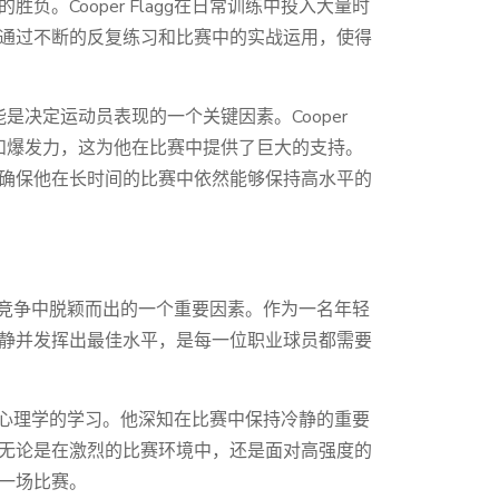
。Cooper Flagg在日常训练中投入大量时
通过不断的反复练习和比赛中的实战运用，使得
是决定运动员表现的一个关键因素。Cooper
力和爆发力，这为他在比赛中提供了巨大的支持。
确保他在长时间的比赛中依然能够保持高水平的
在激烈竞争中脱颖而出的一个重要因素。作为一名年轻
静并发挥出最佳水平，是每一位职业球员都需要
验以及心理学的学习。他深知在比赛中保持冷静的重要
无论是在激烈的比赛环境中，还是面对高强度的
一场比赛。