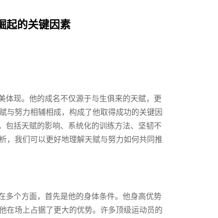
足球崛起的关键因素
来的完美体现。他的成名不仅源于与生俱来的天赋，更
赋与努力相辅相成，构成了他取得成功的关键因
的背后，包括天赋的影响、系统化的训练方法、坚韧不
析，我们可以更好地理解天赋与努力如何共同推
赋体现在多个方面，首先是他的身体条件。他身高优势
他在场上占据了更大的优势。许多顶级运动员的