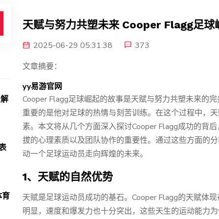
天赋与努力共塑未来 Cooper Flagg
2025-06-29 05:31:38
373
文章摘要：
yy易游官网
Cooper Flagg足球崛起的故事是天赋与努力共塑未
景解
重要的是他对足球的热情与刻苦训练。在这个过程中，天
素。本文将从几个方面深入探讨Cooper Flagg成功
拔的心理素质以及团队协作的重要性。通过这些方面的分
表
动一个足球运动员走向辉煌的未来。
1、天赋的自然优势
体育
天赋是足球运动员成功的基石。Cooper Flagg的天
明显，速度和爆发力也十分突出，这些天生的运动能力为