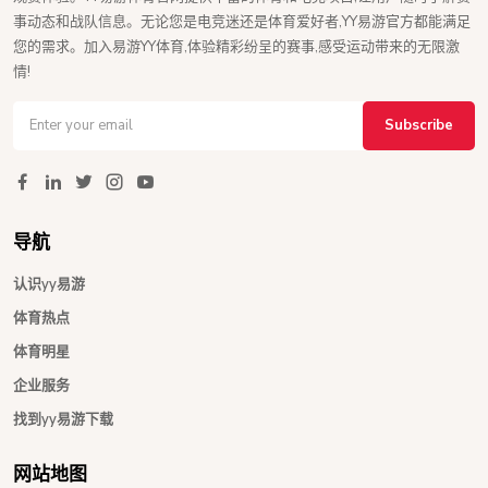
事动态和战队信息。无论您是电竞迷还是体育爱好者,YY易游官方都能满足
您的需求。加入易游YY体育,体验精彩纷呈的赛事,感受运动带来的无限激
情!
Subscribe
导航
认识yy易游
体育热点
体育明星
企业服务
找到yy易游下载
网站地图