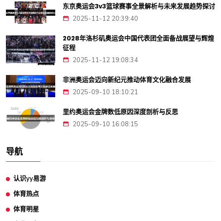
东京奥运会3v3篮球赛事全景解析与未来发展趋势探讨
2025-11-12 20:39:40
2028年洛杉矶奥运会中国代表团全面备战展望与辉煌
征程
2025-11-12 19:08:34
非洲奥运会迈向新纪元推动体育文化融合发展
2025-09-10 18:10:21
里约奥运会金牌数低原因深度剖析与反思
2025-09-10 16:08:15
导航
认识yy易游
体育热点
体育明星