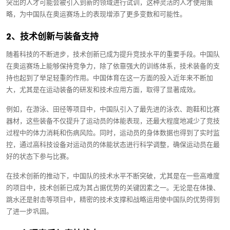
突出的人才可能会被引入到新的领域进行试训，这种灵活的人才使用策
略，为中国队在奥运赛场上的表现增添了更多变数和可能性。
2、技术创新与装备支持
随着科技的不断进步，技术创新已成为提升竞技水平的重要手段。中国队
在奥运赛场上能够保持竞争力，除了依靠强大的训练体系，技术装备的支
持也起到了举足轻重的作用。中国体育在这一方面的投入近年来不断加
大，尤其是在运动装备的研发和技术应用方面，取得了显著成效。
例如，在游泳、田径等项目中，中国队引入了最先进的泳衣、跑鞋和比赛
器材，这些装备不仅提升了运动员的体能表现，还最大程度地减少了竞技
过程中的体力消耗和伤病风险。同时，运动员的身体数据也得到了实时监
控，通过高科技设备对运动员的体能状态进行科学调整，确保运动员在最
好的状态下参与比赛。
在技术创新的推动下，中国队的技术水平不断突破，尤其是在一些高难度
的项目中，技术创新已成为其占据优势的关键因素之一。无论是在体操、
跳水还是射击等项目中，精密的技术支撑和战略运用使中国队的优势得到
了进一步巩固。