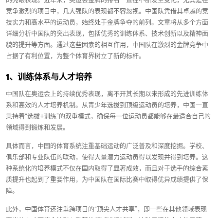
的亮眼表现。近年来，奥运会金牌的排名一直在不断发生变化，尤其是在
竞争激烈的项目中，几大强队的表现都不容忽视。中国队凭借其卓越的竞
技实力和高水平的运动员，始终处于金牌争夺的前列。文章将从多个方面
详细分析中国队的突出表现，包括优秀的训练体系、技术创新以及精神面
貌的提升等方面。通过这些因素的相互作用，中国队在激烈的金牌竞争中
占据了有利位置，为整个体育界树立了新的标杆。
1、训练体系与人才培养
中国队在奥运会上的持续优秀表现，离不开其长期以来形成的先进训练体
系和高效的人才培养机制。从青少年选拔到顶级运动员的培养，中国一直
秉持着“选拔+训练”的双重模式，确保每一位运动员都能够在最适合自己的
领域得到锻炼和发展。
具体而言，中国的体育系统注重基础运动的广泛普及和深度挖掘。学校、
俱乐部和专业队伍的联动，使得大量潜力运动员得以发现并得到培养。这
种系统化的培养模式不仅在国内取得了显著成效，而且对于选手的综合素
质提升也起到了重要作用，为中国队在国际比赛中取得优异成绩提供了保
障。
此外，中国体育还注重跨项目的“顶尖人才共享”，即一些在其他领域表现