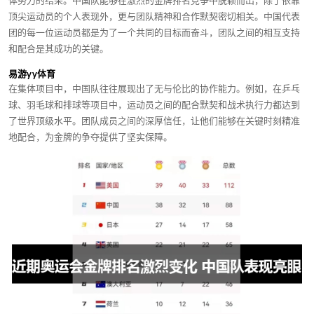
体努力的结果。中国队能够在激烈的金牌排名竞争中脱颖而出，除了依靠
顶尖运动员的个人表现外，更与团队精神和合作默契密切相关。中国代表
团的每一位运动员都是为了一个共同的目标而奋斗，团队之间的相互支持
和配合是其成功的关键。
易游yy体育
在集体项目中，中国队往往展现出了无与伦比的协作能力。例如，在乒乓
球、羽毛球和排球等项目中，运动员之间的配合默契和战术执行力都达到
了世界顶级水平。团队成员之间的深厚信任，让他们能够在关键时刻精准
地配合，为金牌的争夺提供了坚实保障。