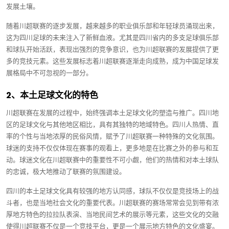
发展土壤。
随着川超联赛的逐步发展，越来越多的职业俱乐部和年轻球员涌现出来，
这为四川足球的未来注入了新鲜血液。尤其是四川省内的多支足球俱乐部
和球队开始活跃，表现出强烈的竞争意识，也为川超联赛的发展提供了更
多的竞技元素。这些发展标志着川超联赛逐渐走向成熟，成为中国足球发
展格局中不可忽视的一部分。
2、本土足球文化的特色
川超联赛在发展的过程中，始终强调本土足球文化的塑造与推广。四川地
区的足球文化与其他地区相比，具有其独特的地域特色。四川人热情、直
率的个性与当地浓厚的民俗风情，赋予了川超联赛一种特殊的文化氛围。
球迷的支持不仅仅体现在赛事的观看上，更多地是在比赛之外的参与和互
动。球迷文化在川超联赛中的重要性不可小觑，他们的热情和对本土球队
的忠诚，极大地推动了联赛的氛围建设。
四川的本土足球文化具有较强的地方认同感，球队不仅仅是竞技场上的战
斗者，也是当地社会文化的重要代表。川超联赛的赛场常常会见到带有浓
厚地方特色的拉拉队表演、当地民间艺术的展示等元素，这些文化的交融
使得川超联赛不仅是一个竞技平台，更是一个展示地方特色的文化盛宴。