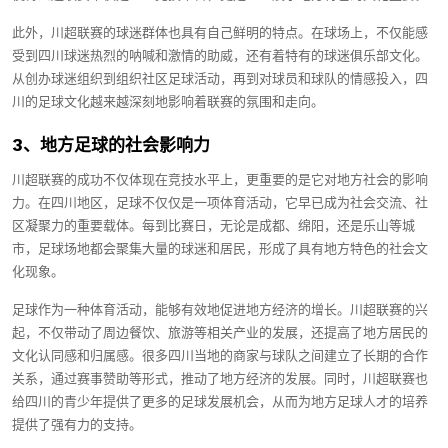
此外，川超联赛的球迷群体也具有自己鲜明的特点。在球场上，不仅能感
受到四川球迷热烈的呐喊和激情的助威，还有着特有的球迷俱乐部文化。
从创办球迷组织到组织社区足球活动，再到对球员和球队的情感投入，四
川的足球文化越来越深刻地影响着联赛的氛围和走向。
3、地方足球的社会影响力
川超联赛的成功不仅体现在竞技水平上，更重要的是它对地方社会的影响
力。在四川地区，足球不仅仅是一项体育活动，它早已成为社会交流、社
区凝聚力的重要载体。每到比赛日，无论是成都、绵阳，还是乐山等城
市，足球场地都会聚集大量的球迷和居民，形成了具有地方特色的社会文
化现象。
足球作为一种体育活动，能够有效地促进地方经济的增长。川超联赛的兴
起，不仅带动了周边餐饮、旅游等相关产业的发展，还提高了地方居民的
文化认同感和归属感。很多四川当地的商家与球队之间建立了长期的合作
关系，通过赛事赞助等形式，推动了地方经济的发展。同时，川超联赛也
给四川的青少年提供了更多的足球发展机会，从而为地方足球人才的培养
提供了强有力的支持。