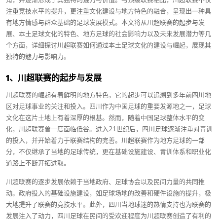
角，并逐渐形成了其独特的魅力与价值。与顶级联赛相比，川超联赛不仅
注重竞技水平的提升，更注重文化建设与地方特色的融合，呈现出一种具
有地方情感与群众基础的足球发展模式。本文将从川超联赛的起步与发
展、本土足球文化的特色、地方足球的社会影响力以及未来发展潜力等几
个方面，详细探讨川超联赛如何通过本土足球文化的建设与崛起，展现其
独特的魅力与影响力。
1、川超联赛的起步与发展
川超联赛的崛起有着鲜明的地方特色，它的起步可以追溯到多年前四川地
区对足球事业的关注和投入。四川作为中国足球的重要发源地之一，足球
文化在这片土地上有着深厚的根基。然而，随着中国足球整体水平的变
化，川超联赛曾一度面临低谷。进入21世纪后，四川足球逐渐注重对青训
的投入，并开始着力于联赛结构的完善。川超联赛作为地方足球的一部
分，不仅继承了当地的足球传统，更在基础设施建设、青训体系和职业化
道路上不断开拓进取。
川超联赛的逐步发展依赖于当地政府、足球协会以及民间力量的共同推
动。政府投入的基础设施建设，如足球场地的改善和硬件设施的提升，极
大地提升了联赛的竞技水平。此外，四川当地球迷的热情支持也为联赛的
发展注入了动力，四川足球在民间的受欢迎程度为川超联赛创造了有利的