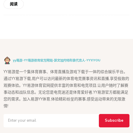
阅读
YY易游是一个集体育赛事、体育直播及游戏下载于一体的综合娱乐平台。
通过YY易游下载,用户可以访问最新的体育电竞赛事资讯和直播,享受极致的
观赛体验。YY易游体育官网提供丰富的体育和电竞项目,让用户随时了解赛
事动态和战队信息。无论您是电竞迷还是体育爱好者,YY易游官方都能满足
您的需求。加入易游YY体育,体验精彩纷呈的赛事,感受运动带来的无限激
情!
Subscribe