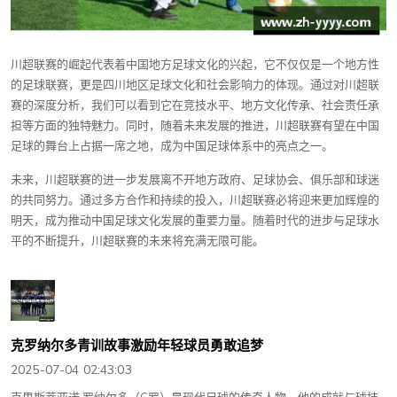
川超联赛的崛起代表着中国地方足球文化的兴起，它不仅仅是一个地方性
的足球联赛，更是四川地区足球文化和社会影响力的体现。通过对川超联
赛的深度分析，我们可以看到它在竞技水平、地方文化传承、社会责任承
担等方面的独特魅力。同时，随着未来发展的推进，川超联赛有望在中国
足球的舞台上占据一席之地，成为中国足球体系中的亮点之一。
未来，川超联赛的进一步发展离不开地方政府、足球协会、俱乐部和球迷
的共同努力。通过多方合作和持续的投入，川超联赛必将迎来更加辉煌的
明天，成为推动中国足球文化发展的重要力量。随着时代的进步与足球水
平的不断提升，川超联赛的未来将充满无限可能。
克罗纳尔多青训故事激励年轻球员勇敢追梦
2025-07-04 02:43:03