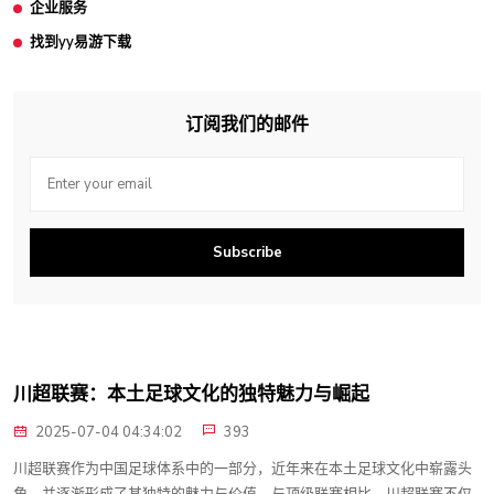
企业服务
找到yy易游下载
订阅我们的邮件
Subscribe
川超联赛：本土足球文化的独特魅力与崛起
2025-07-04 04:34:02
393
川超联赛作为中国足球体系中的一部分，近年来在本土足球文化中崭露头