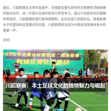
最后，川超联赛在未来的发展中，还需要加强与其他地方联赛和顶级联赛
的联动合作，进一步提升自身的影响力和竞争力。通过引进更多的外籍教
练和球员，川超联赛有望打破地域限制，走向全国乃至国际化。随着联赛
水平的提高和运营模式的完善，川超联赛将会成为中国足球发展体系中的
重要一环。
总结：