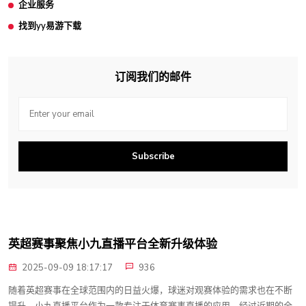
企业服务
找到yy易游下载
订阅我们的邮件
Subscribe
英超赛事聚焦小九直播平台全新升级体验
2025-09-09 18:17:17
936
随着英超赛事在全球范围内的日益火爆，球迷对观赛体验的需求也在不断