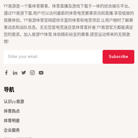
YY易游是一个集体育赛事、体育直播及游戏下载于一体的综合娱乐平台。
通过YY易游下载,用户可以访问最新的体育电竞赛事资讯和直播,享受极致的
观赛体验。YY易游体育官网提供丰富的体育和电竞项目,让用户随时了解赛
事动态和战队信息。无论您是电竞迷还是体育爱好者,YY易游官方都能满足
您的需求。加入易游YY体育,体验精彩纷呈的赛事,感受运动带来的无限激
情!
Subscribe
导航
认识yy易游
体育热点
体育明星
企业服务