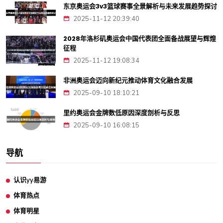
东京奥运会3v3篮球赛事全景解析与未来发展趋势探讨
2025-11-12 20:39:40
2028年洛杉矶奥运会中国代表团全面备战展望与辉煌
征程
2025-11-12 19:08:34
非洲奥运会迈向新纪元推动体育文化融合发展
2025-09-10 18:10:21
里约奥运会金牌数低原因深度剖析与反思
2025-09-10 16:08:15
导航
认识yy易游
体育热点
体育明星