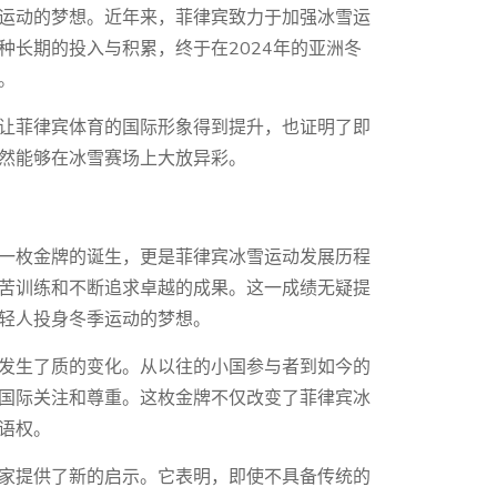
运动的梦想。近年来，菲律宾致力于加强冰雪运
种长期的投入与积累，终于在2024年的亚洲冬
。
让菲律宾体育的国际形象得到提升，也证明了即
然能够在冰雪赛场上大放异彩。
一枚金牌的诞生，更是菲律宾冰雪运动发展历程
苦训练和不断追求卓越的成果。这一成绩无疑提
轻人投身冬季运动的梦想。
发生了质的变化。从以往的小国参与者到如今的
国际关注和尊重。这枚金牌不仅改变了菲律宾冰
语权。
家提供了新的启示。它表明，即使不具备传统的