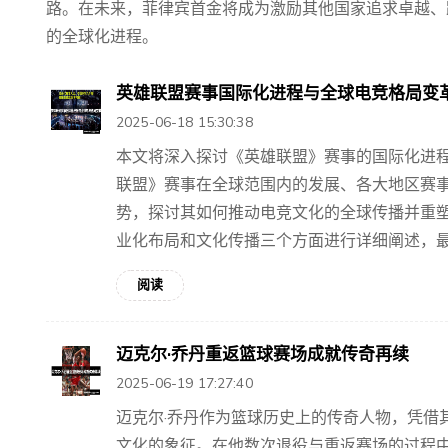
路。在未来，菲律宾首金将成为激励其他国家追求卓越、
的全球化进程。
英雄联盟赛事国际化进程与全球电竞格局变
2025-06-18 15:30:38
本文将深入探讨《英雄联盟》赛事的国际化进
联盟》赛事在全球范围内的发展、各大地区赛
势，探讨其如何推动电竞文化的全球传播并重
业化布局和文化传播三个方面进行详细阐述，最后
阅读
迈克尔·乔丹重返篮球赛场成就传奇再续
2025-06-19 17:27:40
迈克尔·乔丹作为篮球历史上的传奇人物，凭借
文化的象征。在他数次退役与重返赛场的过程