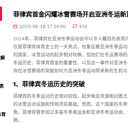
菲律宾首金闪耀冰雪赛场开启亚洲冬运新
2025-06-18 17:24:00
416
2024年，菲律宾在亚洲冬季运动会中以令人瞩目的表
仅是菲律宾体育史上的一大亮点，也象征着亚洲冬季运动
的国家，冰雪运动的起步相对较晚，但他们在冬运赛场的
景解
冬运历史、菲律宾首金的重要性、以及这一事件对亚洲冬
宾在冰雪赛场的突破如何为亚洲冬季运动带来新的生机与
1、菲律宾冬运历史的突破
表
菲律宾的冬季运动历史相对较短，起步晚且资源相对匮乏
的冰雪运动设施和传统项目基础。然而，这个国家的冬季
角。菲律宾曾参加过多届冬季奥运会和亚洲冬季运动会，
体育
牌。