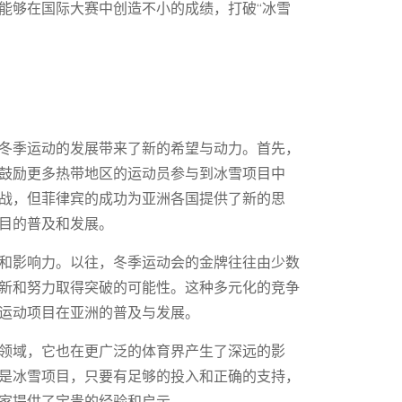
能够在国际大赛中创造不小的成绩，打破“冰雪
冬季运动的发展带来了新的希望与动力。首先，
鼓励更多热带地区的运动员参与到冰雪项目中
战，但菲律宾的成功为亚洲各国提供了新的思
目的普及和发展。
和影响力。以往，冬季运动会的金牌往往由少数
新和努力取得突破的可能性。这种多元化的竞争
运动项目在亚洲的普及与发展。
领域，它也在更广泛的体育界产生了深远的影
是冰雪项目，只要有足够的投入和正确的支持，