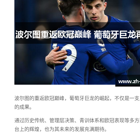
波尔图的重返欧冠巅峰，葡萄牙巨龙的崛起，不仅是一支
的成果。
通过历史传统、管理层决策、青训体系和欧冠表现等多方
台上的辉煌，也为其未来的发展充满期待。