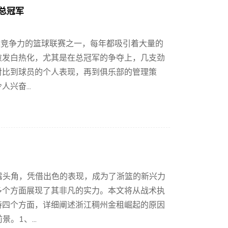
总冠军
洲最具竞争力的篮球联赛之一，每年都吸引着大量的
愈发白热化，尤其是在总冠军的争夺上，几支劲
对比到球员的个人表现，再到俱乐部的管理策
兴奋...
露头角，凭借出色的表现，成为了浙篮的新兴力
多个方面展现了其非凡的实力。本文将从战术执
持四个方面，详细阐述浙江稠州金租崛起的原因
。1、...