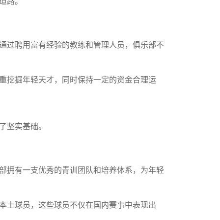
道路。
通过聘用富有经验的教练和管理人员，俱乐部不
重挖掘年轻天才，同时保持一定的资金合理运
了坚实基础。
部拥有一支优秀的青训团队和培养体系，为年轻
本土球员，这些球员不仅在国内赛事中表现出