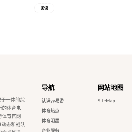
阅读
导航
网站地图
载于一体的综
认识yy易游
SiteMap
新的体育电
体育热点
游体育官网
体育明星
事动态和战队
企业服务