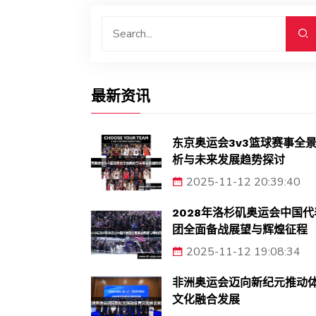
最新资讯
东京奥运会3v3篮球赛事全
析与未来发展趋势探讨
2025-11-12 20:39:40
2028年洛杉矶奥运会中国代
团全面备战展望与辉煌征程
2025-11-12 19:08:34
非洲奥运会迈向新纪元推动
文化融合发展