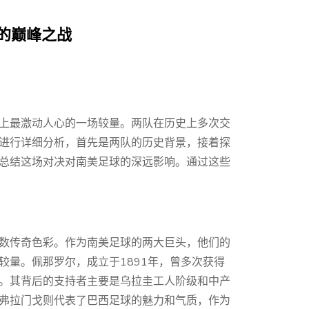
的巅峰之战
上最激动人心的一场较量。两队在历史上多次交
进行详细分析，首先是两队的历史背景，接着探
总结这场对决对南美足球的深远影响。通过这些
数传奇色彩。作为南美足球的两大巨头，他们的
较量。佩那罗尔，成立于1891年，曾多次获得
。其背后的支持者主要是乌拉圭工人阶级和中产
弗拉门戈则代表了巴西足球的魅力和气质，作为