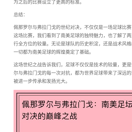
为之后的比赛设立了更高的标准。
总结：
佩那罗尔与弗拉门戈的世纪对决，不仅仅是一场足球比赛
这场比赛，我们看到了南美足球的独特魅力，也了解了两
行全方位的较量。无论是球队的历史积淀，还是战术风格
一切都为南美足球的辉煌奠定了基础。
这场世纪之战告诉我们，足球不仅仅是技术的较量，更是
尔与弗拉门戈的每一次对抗，都为世界足球带来了深远的
被进一步传承和发扬光大。