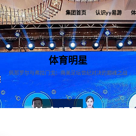
集团首页
认识yy易游
体
体育明星
佩那罗尔与弗拉门戈：南美足坛世纪对决的巅峰之战