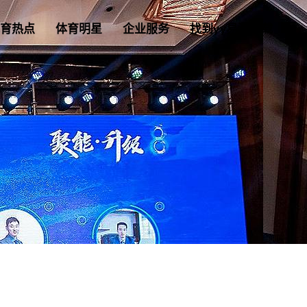
育热点
体育明星
企业服务
找到yy易游下载