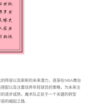
的阵容以及崭新的未来潜力，逐渐在NBA舞台
员搭配以及注重培养年轻球员的策略，为未来注
容的逐步成熟，魔术队正处于一个关键的转型
的崛起之路...